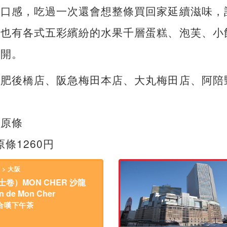
潤口感，吃過一次還會想整條買回家延續滋味，
，也有各式五彩繽紛的水果千層蛋糕、泡芙、小
大開。
、肥後橋店、阪急梅田本店、大丸梅田店、阿陪
或原條
 原條1260円
 > 大阪
士卷）MON CHER 沙龍
n de Mon Cher
合嘆下午茶