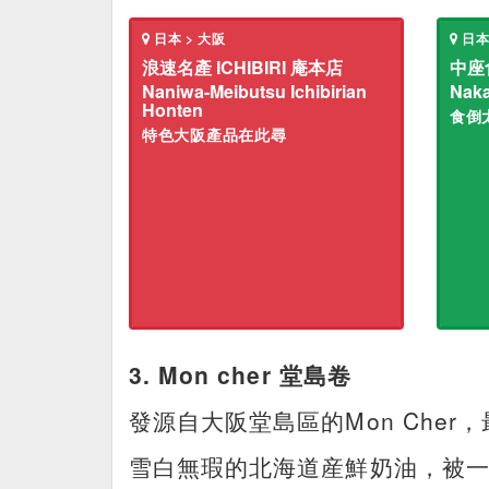
日本 > 大阪
日本
浪速名產 ICHIBIRI 庵本店
中座
Naniwa-Meibutsu Ichibirian
Naka
Honten
食倒
特色大阪產品在此尋
3. Mon cher 堂島卷
發源自大阪堂島區的Mon Che
雪白無瑕的北海道産鮮奶油，被