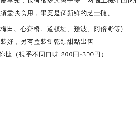
還須盡快食用，畢竟是個新鮮的芝士撻。
梅田、心齋橋、道頓堀、難波、阿倍野等)
盒裝好，另有盒裝餅乾類甜點出售
撻（視乎不同口味 200円-300円）