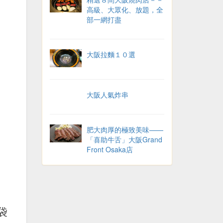
高級、大眾化、放題，全
部一網打盡
大阪拉麵１０選
大阪人氣炸串
肥大肉厚的極致美味——
「喜助牛舌」大阪Grand
Front Osaka店
分量十足的剛韌烏冬麵
——「極樂烏冬 Ah-麵」
袋