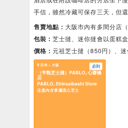
手信，雖然冷藏可保存三天，但
售賣地點：
大阪市內有多間分店（
包裝：
芝士撻、迷你撻會以蛋糕
價格：
元祖芝士撻（850円）、迷你
日本 > 大阪
必到
（半熟芝士撻）PABLO, 心齋橋
店
PABLO, Shinsaibashi Store
注意內含香濃流心芝士