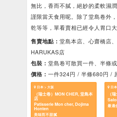
無比，香而不膩，絕妙的柔軟濕
謹限當天食用呢。除了堂島卷外
乾等等，單看賣相已經令人胃口
售賣地點：
堂島本店、心齋橋店
HARUKAS店
包裝：
堂島卷可散買一件、半條
價格：
一件324円 / 半條680円 /
日本 > 大阪
日本
（瑞士卷）MON CHER, 堂島本
（瑞
店
Salo
Patisserie Mon cher, Dojima
最適
Honten
美味而不甜膩