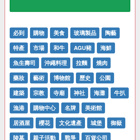
必到
購物
美食
玻璃製品
陶藝
特產
市場
和牛
AGU豬
海鮮
魚生壽司
沖繩料理
拉麵
燒肉
藥妝
藝術
博物館
歷史
公園
建築
宗教
寺廟
神社
海灘
牛扒
漁港
購物中心
名牌
美術館
居酒屋
櫻花
文化遺產
城堡
御嶽
陵墓
親子活動
戰爭
百貨公司