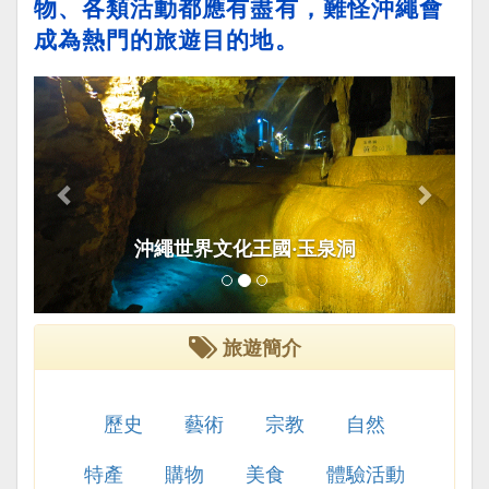
物、各類活動都應有盡有，難怪沖繩會
成為熱門的旅遊目的地。
上
下
一
一
頁
頁
沖繩世界文化王國‧玉泉洞
旅遊簡介
歷史
藝術
宗教
自然
特產
購物
美食
體驗活動