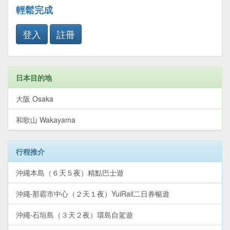
輕鬆完成
登入
註冊
日本目的地
大阪 Osaka
和歌山 Wakayama
行程推介
沖繩本島（６天５夜）精點巴士遊
沖繩‧那霸市中心（２天１夜）YuiRail二日券暢遊
沖繩‧石垣島（３天２夜）環島自駕遊