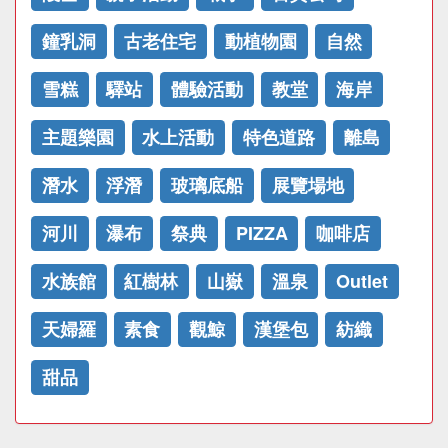
鐘乳洞
古老住宅
動植物園
自然
雪糕
驛站
體驗活動
教堂
海岸
主題樂園
水上活動
特色道路
離島
潛水
浮潛
玻璃底船
展覽場地
河川
瀑布
祭典
PIZZA
咖啡店
水族館
紅樹林
山嶽
溫泉
Outlet
天婦羅
素食
觀鯨
漢堡包
紡織
甜品