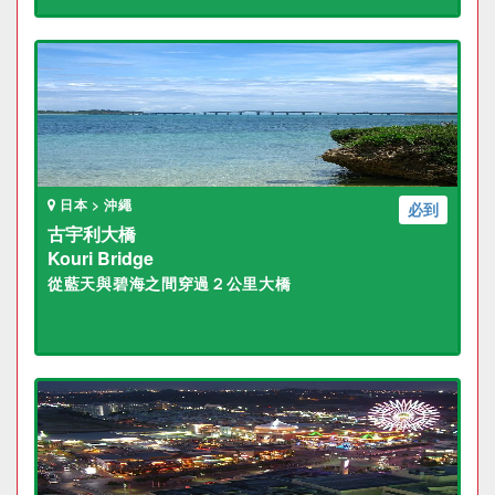
日本 > 沖繩
必到
古宇利大橋
Kouri Bridge
從藍天與碧海之間穿過２公里大橋