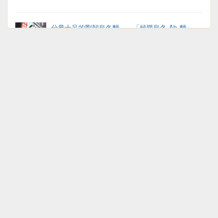
分量十足的剛韌烏冬麵——「極樂烏冬 Ah-麵」
一試難忘——「烈志笑魚油 麺香房 三く 」魚湯拉
麵
曾經的關西醬油拉麵店NO.1——道頓堀「金久右
衛門」
關西機場「たこ昌」章魚燒／明石燒
三番四次品嚐——「551蓬萊」