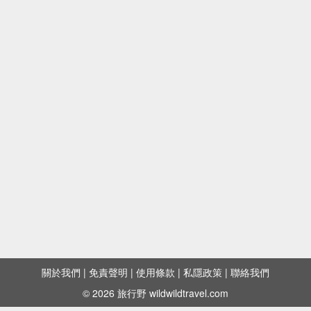
軟嫩多汁、油脂四溢——大阪「但馬屋」熟成和牛
炭火燒肉
像蛋白霜般又鬆又輕——「RIKURO's 老爺爺之
店」芝士蛋糕
人山人海的水果撻專門店——「Qu'il fait bon」
又便宜又飽足又美味——日本「吉野家」牛丼
關於我們
|
免責聲明
|
使用條款
|
私隱政策
|
聯絡我們
抬頭就見煙霧瀰漫——炭火燒烤「力丸燒肉」
© 2026 旅行野 wildwildtravel.com