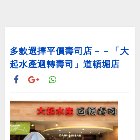
多款選擇平價壽司店－－「大
起水產迴轉壽司」道頓堀店