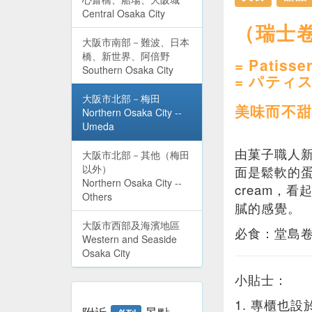
Central Osaka City
（瑞士卷
大阪市南部－難波、日本
橋、新世界、阿倍野
= Patisse
Southern Osaka City
= パティ
大阪市北部－梅田
美味而不甜
Northern Osaka City --
Umeda
由菓子職人
大阪市北部－其他（梅田
以外）
面是鬆軟的
Northern Osaka City --
cream，
Others
膩的感覺。
大阪市西部及海濱地區
必食：堂島卷（
Western and Seaside
Osaka City
小貼士：
1. 專櫃也