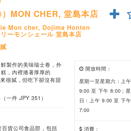
）MON CHER, 堂島本店
rie Mon cher, Dojima Honten
スリーモンシェール 堂島本店
膩
新鮮製作的美味瑞士卷，外
開放時間：
蛋糕，內裡捲著厚厚的
看起來很膩，但吃下卻沒有甜
星期一至星期六：上
9:00 至 下午 8:00；
一件 JPY 351）
日：上午 9:00 至 下
7:00
設於百貨公司食品部，包括
消費：