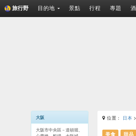
目的地
景點
行程
專題
旅行野
大阪
位置：
日本
大阪市中央區－道頓堀、
美食
甜品
心齋橋、船場、大阪城