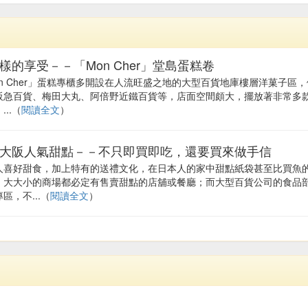
樣的享受－－「Mon Cher」堂島蛋糕卷
on Cher」蛋糕專櫃多開設在人流旺盛之地的大型百貨地庫樓層洋菓子區
阪急百貨、梅田大丸、阿倍野近鐵百貨等，店面空間頗大，擺放著非常多
...（
閱讀全文
）
大阪人氣甜點－－不只即買即吃，還要買來做手信
人喜好甜食，加上特有的送禮文化，在日本人的家中甜點紙袋甚至比買魚
。大大小的商場都必定有售賣甜點的店舖或餐廳；而大型百貨公司的食品
區，不...（
閱讀全文
）