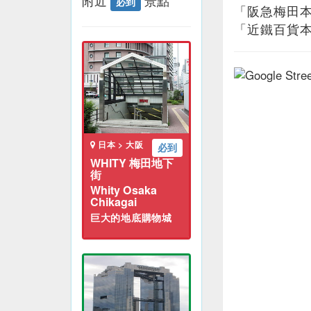
附近
景點
必到
「阪急梅田
「近鐵百貨
日本 > 大阪
必到
WHITY 梅田地下
街
Whity Osaka
Chikagai
巨大的地底購物城