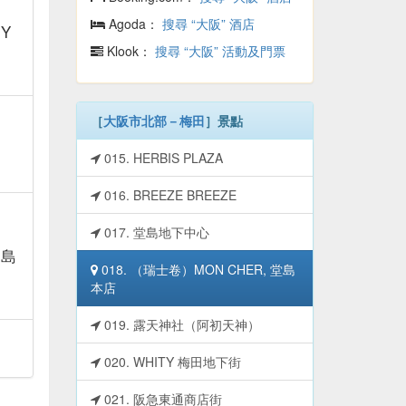
Agoda：
搜尋 “大阪” 酒店
PY
Klook：
搜尋 “大阪” 活動及門票
［
大阪市北部－梅田
］景點
015. HERBIS PLAZA
016. BREEZE BREEZE
017. 堂島地下中心
堂島
018. （瑞士卷）MON CHER, 堂島
本店
019. 露天神社（阿初天神）
020. WHITY 梅田地下街
021. 阪急東通商店街