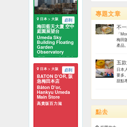
專題文章
日本 > 大阪
必到
梅田藍天大廈 空中
不一
庭園展望台
「M
Umeda Sky
梅田
Building Floating
產品。
Garden
Observatory
環迴３６０度梅田夜
五款
景
日本 > 大阪
日本
必到
要多
BATON D'OR, 阪
急梅田本店
甜點專
Bâton D'or,
Hankyu Umeda
Main Store
高貴版百力滋
點去