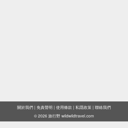
軟嫩多汁、油脂四溢——大阪「但馬屋」熟成和牛
炭火燒肉
人山人海的水果撻專門店——「Qu'il fait bon」
又便宜又飽足又美味——日本「吉野家」牛丼
抬頭就見煙霧瀰漫——炭火燒烤「力丸燒肉」
關於我們
|
免責聲明
|
使用條款
|
私隱政策
|
聯絡我們
© 2026 旅行野 wildwildtravel.com
章魚燒被壓扁了？——「阪神梅田本店」名物花枝
燒