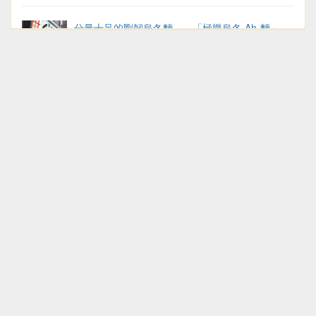
分量十足的剛韌烏冬麵——「極樂烏冬 Ah-麵」
一試難忘——「烈志笑魚油 麺香房 三く 」魚湯拉
麵
曾經的關西醬油拉麵店NO.1——道頓堀「金久右
衛門」
關西機場「たこ昌」章魚燒／明石燒
三番四次品嚐——「551蓬萊」