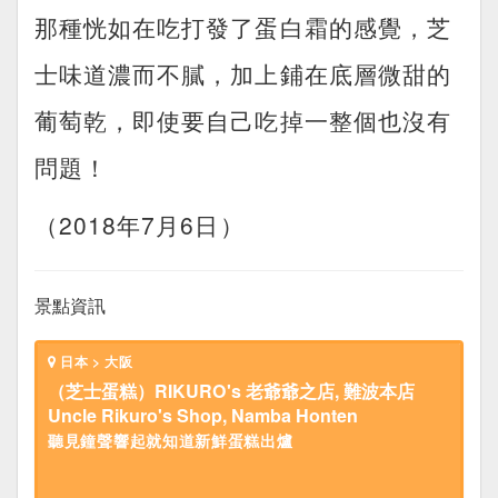
那種恍如在吃打發了蛋白霜的感覺，芝
士味道濃而不膩，加上鋪在底層微甜的
葡萄乾，即使要自己吃掉一整個也沒有
問題！
（2018年7月6日）
景點資訊
日本 > 大阪
（芝士蛋糕）RIKURO's 老爺爺之店, 難波本店
Uncle Rikuro's Shop, Namba Honten
聽見鐘聲響起就知道新鮮蛋糕出爐