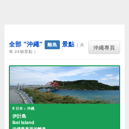
全部 "沖繩"
景點
離島
( 共
沖繩專頁
有 24個景點 )
日本 > 沖繩
伊計島
Ikei Island
沖繩最東面的離島