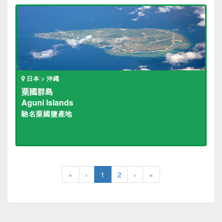
日本 > 沖繩
粟國群島
Aguni Islands
馳名粟國鹽產地
«
‹
1
2
›
»