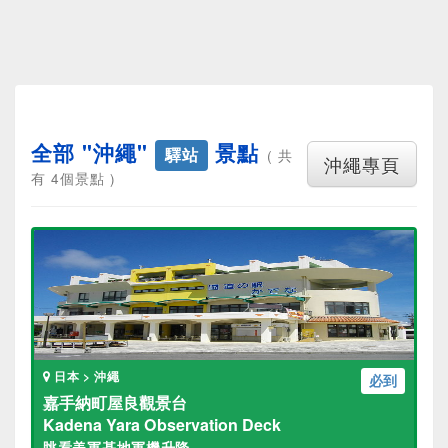
全部 "沖繩"
景點
驛站
( 共
沖繩專頁
有 4個景點 )
日本 > 沖繩
必到
嘉手納町屋良觀景台
Kadena Yara Observation Deck
眺看美軍基地軍機升降