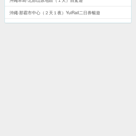
沖繩本島‧北部山原地區（１天）自駕遊
沖繩‧那霸市中心（２天１夜）YuiRail二日券暢遊
沖繩‧石垣島（３天２夜）環島自駕遊
沖繩本島（６天５夜）環島自駕遊