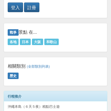
登入
註冊
景點 在...
戰爭
各地
日本
大阪
和歌山
相關類別
(全部類別列表)
歷史
行程推介
沖繩本島（６天５夜）精點巴士遊