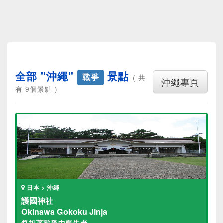
全部 "沖繩"
景點
戰爭
( 共
沖繩專頁
有 9個景點 )
日本 > 沖繩
護國神社
Okinawa Gokoku Jinja
祭祀著戰爭中喪生者