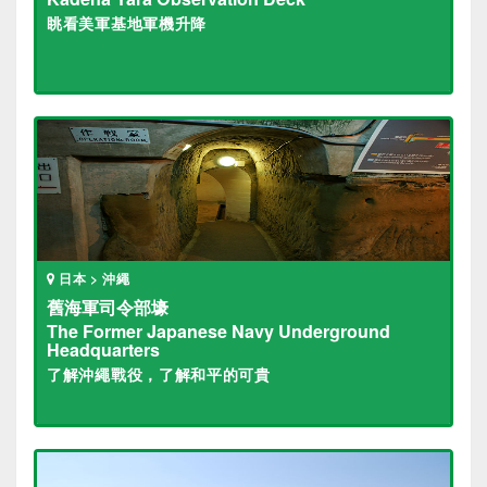
眺看美軍基地軍機升降
日本 > 沖繩
舊海軍司令部壕
The Former Japanese Navy Underground
Headquarters
了解沖繩戰役，了解和平的可貴