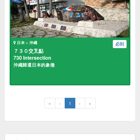
日本 > 沖繩
必到
７３０交叉點
730 Intersection
沖繩歸還日本的象徵
«
‹
1
›
»