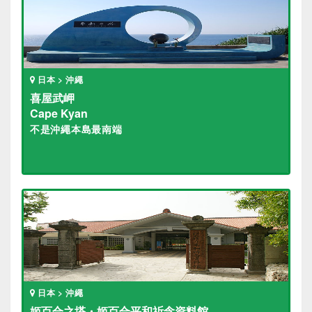
日本 > 沖繩
喜屋武岬
Cape Kyan
不是沖繩本島最南端
日本 > 沖繩
姬百合之塔・姬百合平和祈念資料館