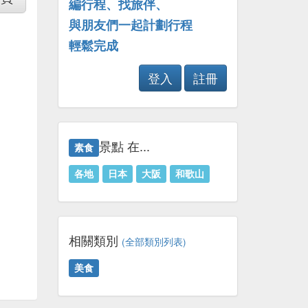
編行程、找旅伴、
與朋友們一起計劃行程
輕鬆完成
登入
註冊
景點 在...
素食
各地
日本
大阪
和歌山
相關類別
(全部類別列表)
美食