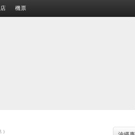
酒店
機票
 )
沖繩