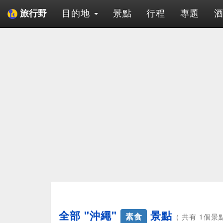
目的地
景點
行程
專題
旅行野
全部 "沖繩"
景點
素食
( 共有 1個景點