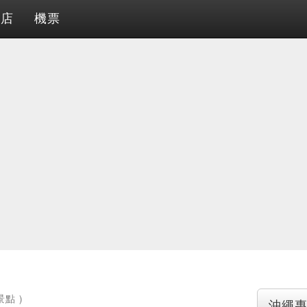
酒店
機票
景點 )
沖繩