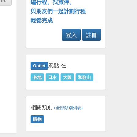
編行程、找旅伴、
與朋友們一起計劃行程
輕鬆完成
登入
註冊
景點 在...
Outlet
各地
日本
大阪
和歌山
相關類別
(全部類別列表)
購物