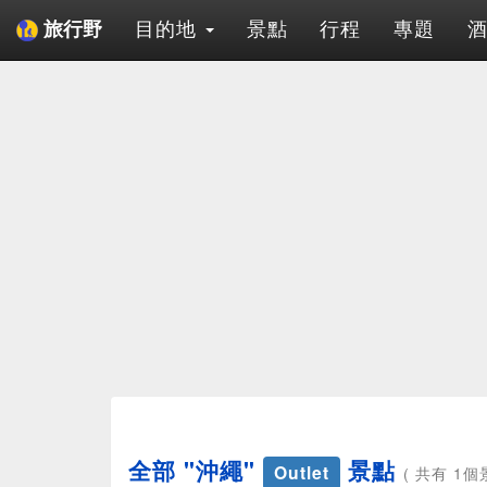
目的地
景點
行程
專題
旅行野
全部 "沖繩"
景點
Outlet
( 共有 1個