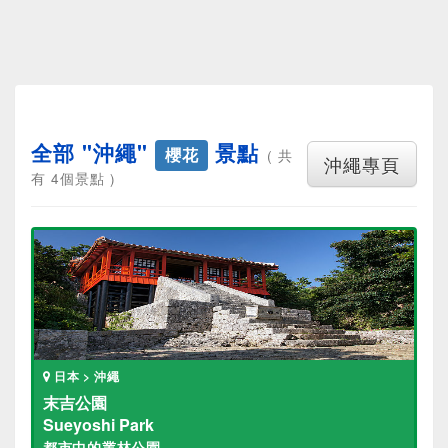
全部 "沖繩"
景點
櫻花
( 共
沖繩專頁
有 4個景點 )
日本 > 沖繩
末吉公園
Sueyoshi Park
都市中的叢林公園