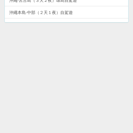
沖繩‧宮古島（３天２夜）環島自駕遊
沖繩本島‧中部（２天１夜）自駕遊
沖繩‧那霸市中心（２天１夜）YuiRail二日券暢遊
沖繩‧石垣島（３天２夜）環島自駕遊