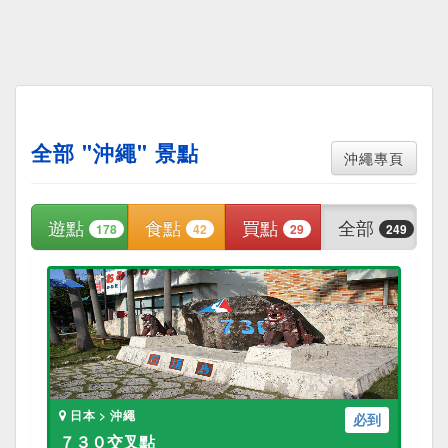
全部 "沖繩" 景點
沖繩專頁
遊點
食點
買點
全部
178
42
29
249
日本 > 沖繩
必到
７３０交叉點