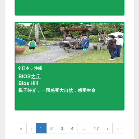
日本 > 沖繩
BIOS之丘
Bios Hill
親子時光，一同感受大自然，感受生命
«
‹
1
2
3
4
...
17
›
»