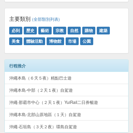
主要類別
(全部類別列表)
必到
歷史
藝術
宗教
自然
購物
建築
美食
體驗活動
博物館
市場
公園
行程推介
沖繩本島（６天５夜）精點巴士遊
沖繩本島‧中部（２天１夜）自駕遊
沖繩‧那霸市中心（２天１夜）YuiRail二日券暢遊
沖繩本島‧北部山原地區（１天）自駕遊
沖繩‧石垣島（３天２夜）環島自駕遊