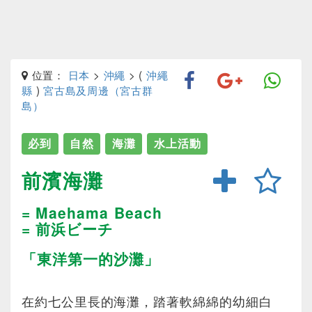
位置：
日本
>
沖繩
> (
沖繩
縣
)
宮古島及周邊（宮古群
島）
必到
自然
海灘
水上活動
前濱海灘
= Maehama Beach
= 前浜ビーチ
「東洋第一的沙灘」
在約七公里長的海灘，踏著軟綿綿的幼細白