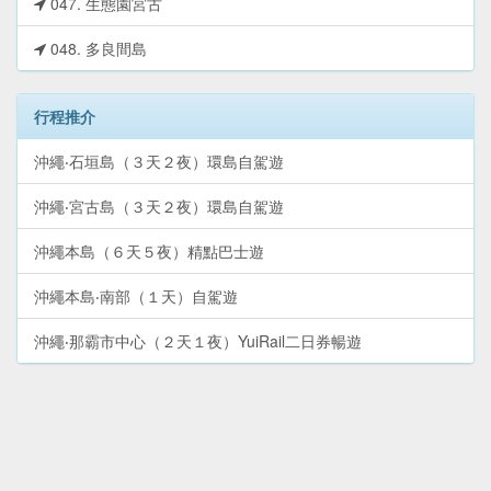
047. 生態園宮古
048. 多良間島
行程推介
沖繩‧石垣島（３天２夜）環島自駕遊
沖繩‧宮古島（３天２夜）環島自駕遊
沖繩本島（６天５夜）精點巴士遊
沖繩本島‧南部（１天）自駕遊
沖繩‧那霸市中心（２天１夜）YuiRail二日券暢遊