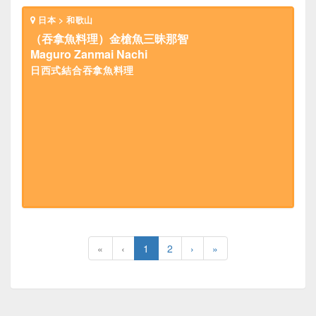
日本 > 和歌山
（吞拿魚料理）金槍魚三昧那智
Maguro Zanmai Nachi
日西式結合吞拿魚料理
«
‹
1
2
›
»