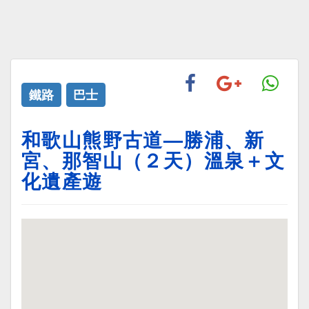
鐵路
巴士
和歌山熊野古道—勝浦、新
宮、那智山（２天）溫泉＋文
化遺產遊