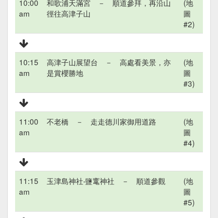
10:00
和歌浦天滿宮 － 順道參拜，再沿山
(地
am
徑往高津子山
圖
#2)
10:15
高津子山展望台 － 高處看美景，亦
(地
am
是賞櫻勝地
圖
#3)
11:00
不老橋 － 走走德川家御用道路
(地
am
圖
#4)
11:15
玉津島神社‧鹽竃神社 － 順道參觀
(地
am
圖
#5)