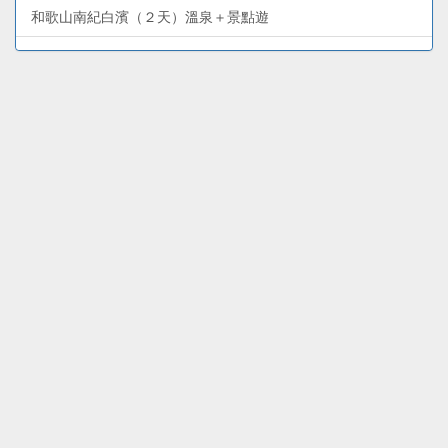
和歌山南紀白濱（２天）溫泉＋景點遊
和歌山熊野古道—勝浦、新宮、那智山（２天）溫泉＋文化遺
產遊
和歌山高野山—體驗修行＋文化遺產（２天）深度遊