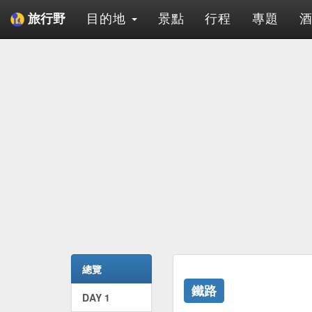
目的地
景點
行程
專題
旅行野
總覽
鐵路
DAY 1