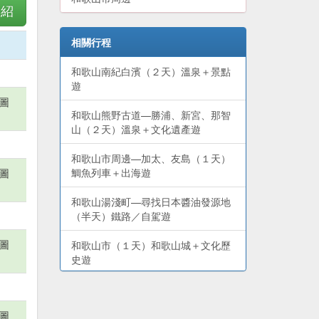
介紹
相關行程
和歌山南紀白濱（２天）溫泉＋景點
遊
地圖
和歌山熊野古道—勝浦、新宮、那智
)
山（２天）溫泉＋文化遺產遊
和歌山市周邊—加太、友島（１天）
地圖
鯛魚列車＋出海遊
)
和歌山湯淺町—尋找日本醬油發源地
（半天）鐵路／自駕遊
地圖
和歌山市（１天）和歌山城＋文化歷
)
史遊
和歌山遊艇城（１天）親子玩樂遊
地圖
和歌山高野山—體驗修行＋文化遺產