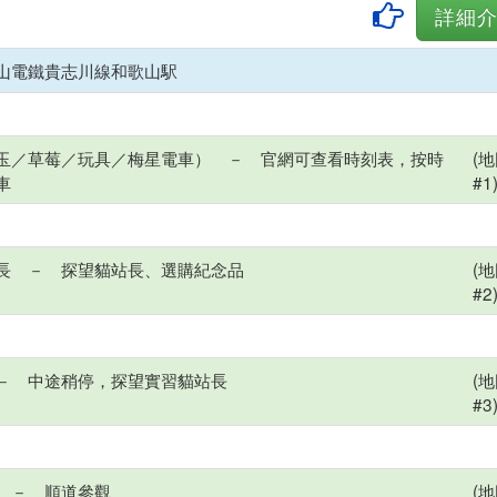
詳細
山電鐵貴志川線和歌山駅
玉／草莓／玩具／梅星電車） － 官網可查看時刻表，按時
(
車
#1
長 － 探望貓站長、選購紀念品
(
#2
－ 中途稍停，探望實習貓站長
(
#3
 － 順道參觀
(