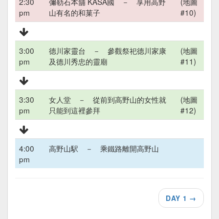
2:30
彌勒石本舖 KASA國 － 享用高野
(地圖
pm
山有名的和菓子
#10)
3:00
德川家靈台 － 參觀祭祀德川家康
(地圖
pm
及德川秀忠的靈廟
#11)
3:30
女人堂 － 從前到高野山的女性就
(地圖
pm
只能到這裡參拜
#12)
4:00
高野山駅 － 乘鐵路離開高野山
pm
DAY 1
→