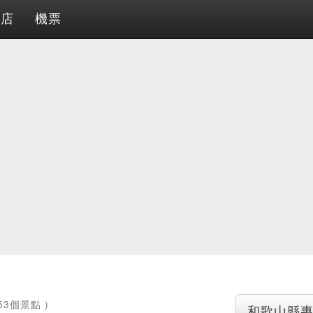
酒店
機票
53個景點 )
和歌山縣