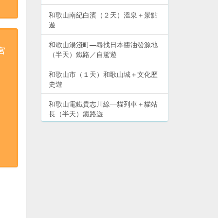
和歌山南紀白濱（２天）溫泉＋景點
遊
和歌山湯淺町—尋找日本醬油發源地
宮
（半天）鐵路／自駕遊
和歌山市（１天）和歌山城＋文化歷
史遊
和歌山電鐵貴志川線—貓列車＋貓站
長（半天）鐵路遊
和歌山市周邊—加太、友島（１天）
鯛魚列車＋出海遊
和歌山高野山—體驗修行＋文化遺產
（２天）深度遊
和歌山熊野古道（２天）熊野三山深
度遊