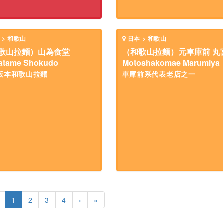
 > 和歌山
日本 > 和歌山
歌山拉麵）山為食堂
（和歌山拉麵）元車庫前 丸
atame Shokudo
Motoshakomae Marumiya
版本和歌山拉麵
車庫前系代表老店之一
1
2
3
4
›
»