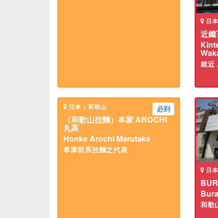
日本
近鐵
Kint
Wak
就近
日本 > 和歌山
必到
（和歌山拉麵）本家 AROCHI
丸高
Honke Arochi Marutaka
車庫前系拉麵之代表
日本
BUR
Bura
和歌