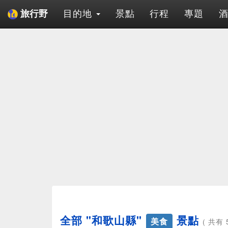
目的地
景點
行程
專題
旅行野
全部 "和歌山縣"
景點
美食
( 共有 