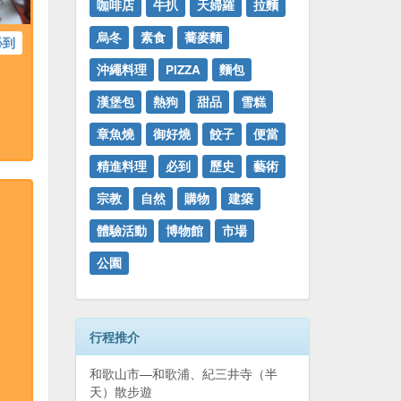
咖啡店
牛扒
天婦羅
拉麵
烏冬
素食
蕎麥麵
必到
沖繩料理
PIZZA
麵包
漢堡包
熱狗
甜品
雪糕
章魚燒
御好燒
餃子
便當
精進料理
必到
歷史
藝術
宗教
自然
購物
建築
體驗活動
博物館
市場
公園
行程推介
和歌山市—和歌浦、紀三井寺（半
天）散步遊