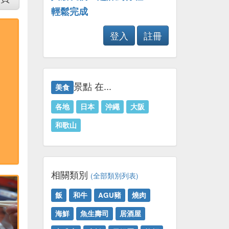
輕鬆完成
登入
註冊
景點 在...
美食
各地
日本
沖繩
大阪
和歌山
相關類別
(全部類別列表)
飯
和牛
AGU豬
燒肉
海鮮
魚生壽司
居酒屋