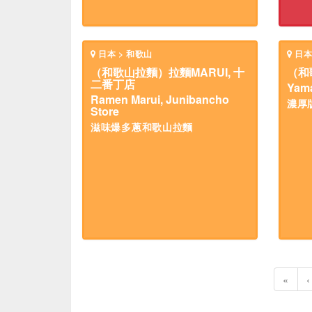
日本 > 和歌山
日本
（和歌山拉麵）拉麵MARUI, 十
（和
二番丁店
Yam
Ramen Marui, Junibancho
濃厚
Store
滋味爆多蔥和歌山拉麵
«
‹