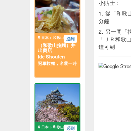
小貼士：
1. 從「和
分鐘
2. 另一間「
日本 > 和歌山
「ＪＲ和歌
必到
（和歌山拉麵）井
鐘可到
出商店
Ide Shouten
冠軍拉麵，名震一時
日本 > 和歌山
必到