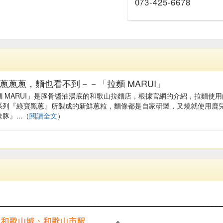
073-425-6678
蔥蔥蔥，麵也看不到－－「拉麵 MARUI」
麵 MARUI」是豚骨醬油湯底的和歌山拉麵店，根據官網的介紹，拉麵使
系列『綠寶黑蔥』所製成的新鮮蔥粒，麵條都是自家研製，叉燒就使用鹿
豚』...（
閱讀全文
）