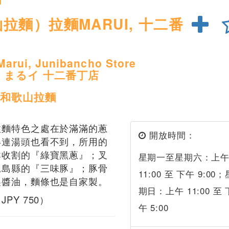
拉麵）拉麵MARUI, 十二番
arui, Junibancho Store
ン まるイ 十二番丁店
和歌山拉麵
拉麵特色之處在於滿滿的蔥
開放時間：
得連湯頭也看不到，所用的
鮮收割的『綠寶黑蔥』；叉
星期一至星期六：上
兒島縣的『三味豚』；豚骨
11:00 至 下午 9:00；
製醬油，麵條也是自家製。
期日：上午 11:00 至 
PY 750）
午 5:00