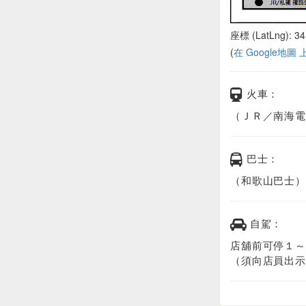
座標 (LatLng): 34
(
在 Google地圖
火車：
（ＪＲ／南海電
巴士：
（和歌山巴士）
自駕：
店舖前可停１～
（須向店員出示