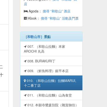
店
Agoda：
搜尋 “和歌山” 酒店
Klook：
搜尋 “和歌山” 活動及門票
［
和歌山市
］景點
007. （和歌山拉麵）本家
AROCHI 丸高
008. BURAKURI丁
二
009. （鮮魚料理）銀平本店
十
010. （和歌山拉麵）拉麵MARUI,
十二番丁店
011. （和歌山拉麵）山為食堂
012. 本願寺鷺森別院（雜賀御坊）