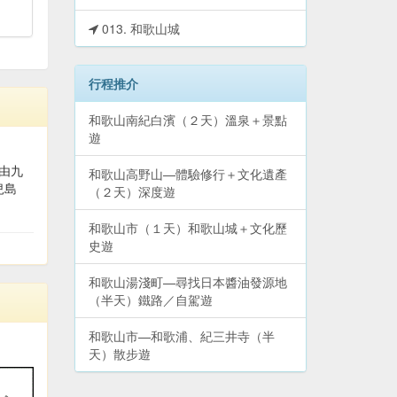
013. 和歌山城
行程推介
和歌山南紀白濱（２天）溫泉＋景點
遊
用由九
和歌山高野山—體驗修行＋文化遺產
兒島
（２天）深度遊
和歌山市（１天）和歌山城＋文化歷
史遊
和歌山湯淺町—尋找日本醬油發源地
（半天）鐵路／自駕遊
和歌山市—和歌浦、紀三井寺（半
天）散步遊