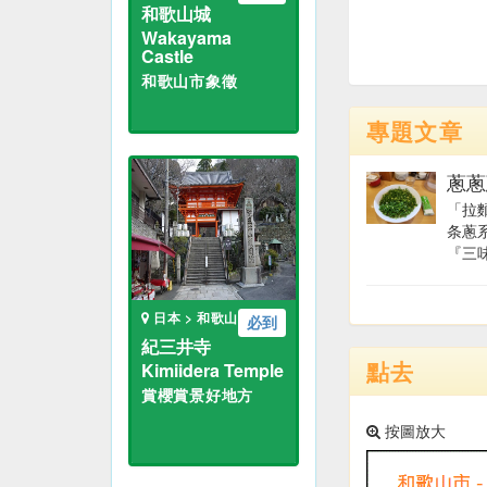
和歌山城
Wakayama
Castle
和歌山市象徵
專題文章
蔥蔥
「拉
条蔥
『三味
日本 > 和歌山
必到
紀三井寺
點去
Kimiidera Temple
賞櫻賞景好地方
按圖放大