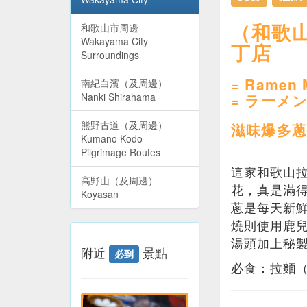
（和歌山
和歌山市周邊
Wakayama City
丁店
Surroundings
= Ramen M
南紀白濱（及周邊）
Nanki Shirahama
= ラーメ
熊野古道（及周邊）
滋味爆多蔥
Kumano Kodo
Pilgrimage Routes
這家和歌山
高野山（及周邊）
花，真是滿
Koyasan
蔥是每天新
燒則使用鹿
湯頭加上秘
附近
景點
必到
必食：拉麵（J