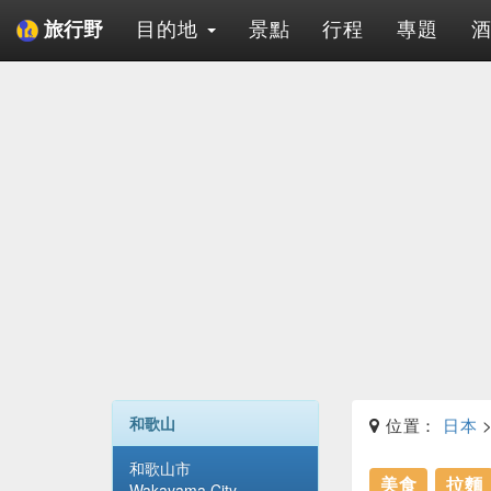
目的地
景點
行程
專題
旅行野
和歌山
位置：
日本
和歌山市
美食
拉麵
Wakayama City