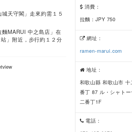
消費：
歌山城天守閣」走來約需１５
拉麵：JPY 750
拉麵MARUI 中之島店」在
網址：
山站」附近，步行約１２分
ramen-marui.com
地址：
和歌山縣 和歌山市 十
番丁 87 ル・シャトー
二番丁1F
電話：