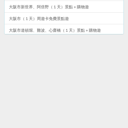
大阪市新世界、阿倍野（１天）景點＋購物遊
大阪市（１天）周遊卡免費景點遊
大阪市道頓堀、難波、心齋橋（１天）景點＋購物遊
和歌山市（１天）和歌山城＋文化歷史遊
沖繩本島‧南部（１天）自駕遊
沖繩本島（６天５夜）環島自駕遊