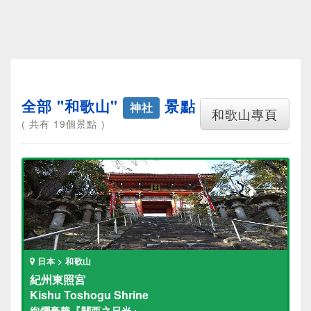
全部 "和歌山"
景點
神社
和歌山專頁
( 共有 19個景點 )
日本 > 和歌山
紀州東照宮
Kishu Toshogu Shrine
絢爛豪華『關西之日光』