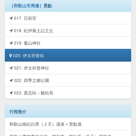
［
和歌山市周邊
］景點
017. 日前宮
018. 紀伊風土記之丘
019. 竈山神社
020. 伊太祈曾站
021. 伊太祈曾神社
022. 四季之鄉公園
023. 貴志站－貓站長
行程推介
和歌山南紀白濱（２天）溫泉＋景點遊