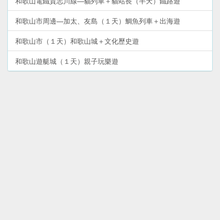
和歌山電鐵貴志川線—貓列車＋貓站長（半天）鐵路遊
和歌山市周邊—加太、友島（１天）鯛魚列車＋出海遊
和歌山市（１天）和歌山城＋文化歷史遊
和歌山遊艇城（１天）親子玩樂遊