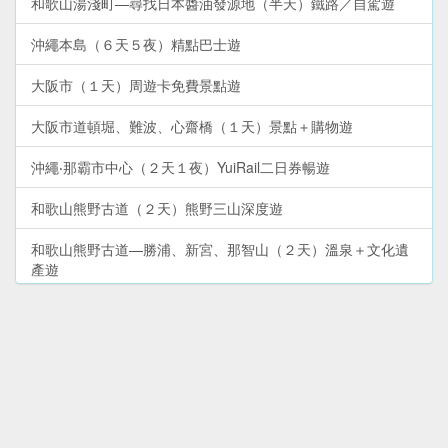
和歌山湯淺町—尋找日本醬油發源地（半天）鐵路／自駕遊
沖繩本島（６天５夜）精點巴士遊
大阪市（１天）周遊卡免費景點遊
大阪市道頓堀、難波、心齋橋（１天）景點＋購物遊
沖繩‧那霸市中心（２天１夜）YuiRail二日券暢遊
和歌山熊野古道（２天）熊野三山深度遊
和歌山熊野古道—勝浦、新宮、那智山（２天）溫泉＋文化遺
產遊
沖繩本島（６天５夜）環島自駕遊
大阪環球影城＋天保山（２天）親子玩樂遊
大阪市新世界、阿倍野（１天）景點＋購物遊