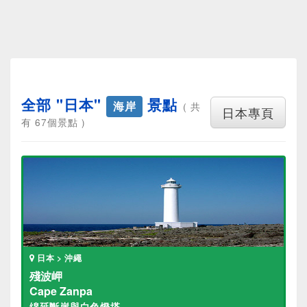
全部 "日本"
景點
海岸
( 共
日本專頁
有 67個景點 )
日本 > 沖繩
殘波岬
Cape Zanpa
绵延斷崖與白色燈塔