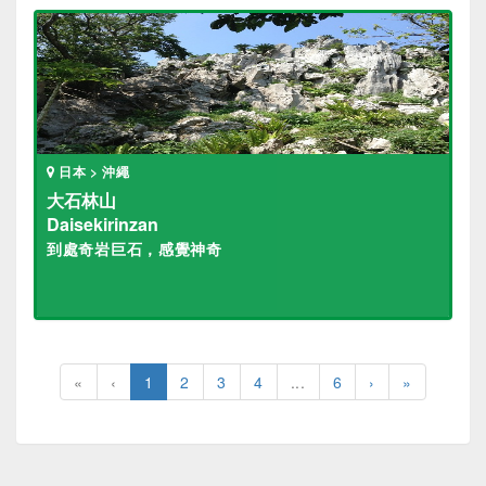
日本 > 沖繩
大石林山
Daisekirinzan
到處奇岩巨石，感覺神奇
«
‹
1
2
3
4
...
6
›
»