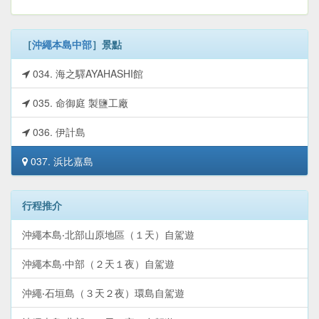
［
沖繩本島中部
］景點
034. 海之驛AYAHASHI館
035. 命御庭 製鹽工廠
036. 伊計島
037. 浜比嘉島
行程推介
沖繩本島‧北部山原地區（１天）自駕遊
沖繩本島‧中部（２天１夜）自駕遊
沖繩‧石垣島（３天２夜）環島自駕遊