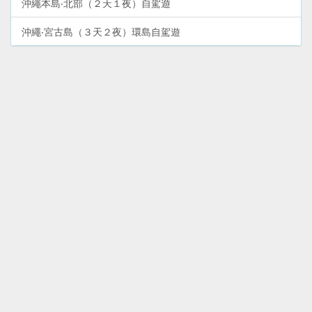
沖繩本島‧北部（２天１夜）自駕遊
沖繩‧宮古島（３天２夜）環島自駕遊