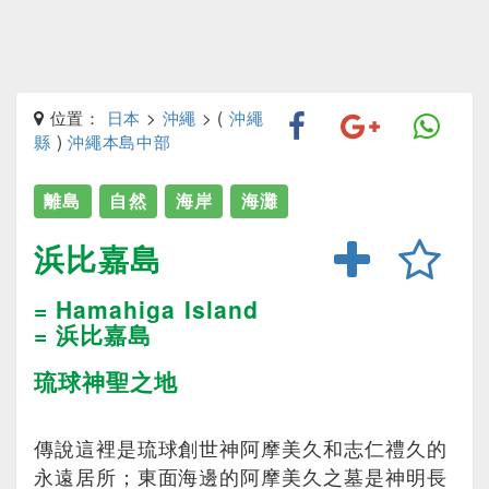
位置：
日本
>
沖繩
> (
沖繩
縣
)
沖繩本島中部
離島
自然
海岸
海灘
浜比嘉島
= Hamahiga Island
= 浜比嘉島
琉球神聖之地
傳說這裡是琉球創世神阿摩美久和志仁禮久的
永遠居所；東面海邊的阿摩美久之墓是神明長