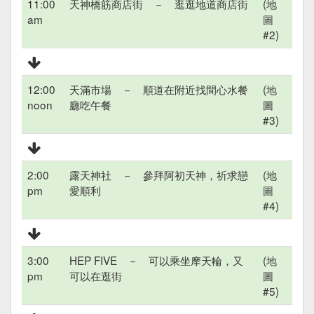
11:00
天神橋筋商店街 － 逛逛地道商店街
(地
am
圖
#2)
12:00
天滿市場 － 順道在附近找間心水餐
(地
noon
廳吃午餐
圖
#3)
2:00
露天神社 － 參拜阿初天神，祈求戀
(地
pm
愛順利
圖
#4)
3:00
HEP FIVE － 可以乘坐摩天輪，又
(地
pm
可以在逛街
圖
#5)