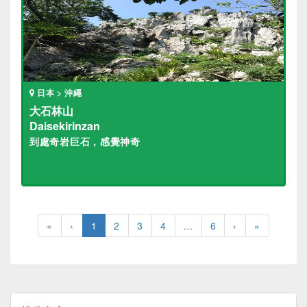
日本 > 沖繩
大石林山
Daisekirinzan
到處奇岩巨石，感覺神奇
«
‹
1
2
3
4
...
6
›
»