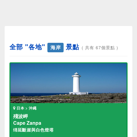
全部 "各地"
景點
海岸
( 共有 67個景點 )
日本 > 沖繩
殘波岬
Cape Zanpa
绵延斷崖與白色燈塔