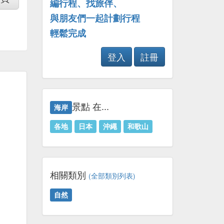
編行程、找旅伴、
與朋友們一起計劃行程
輕鬆完成
登入
註冊
景點 在...
海岸
各地
日本
沖繩
和歌山
相關類別
(全部類別列表)
自然