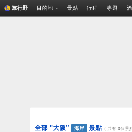
目的地
景點
行程
專題
旅行野
全部 "大阪"
景點
海岸
( 共有 0個景點