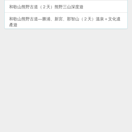
和歌山熊野古道（２天）熊野三山深度遊
和歌山熊野古道—勝浦、新宮、那智山（２天）溫泉＋文化遺
產遊
和歌山市（１天）和歌山城＋文化歷史遊
和歌山湯淺町—尋找日本醬油發源地（半天）鐵路／自駕遊
和歌山遊艇城（１天）親子玩樂遊