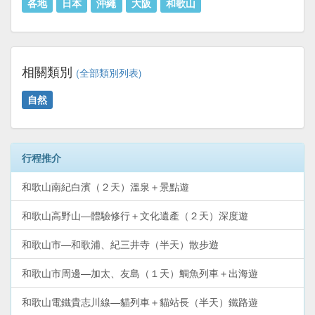
各地
日本
沖繩
大阪
和歌山
相關類別
(全部類別列表)
自然
行程推介
和歌山南紀白濱（２天）溫泉＋景點遊
和歌山高野山—體驗修行＋文化遺產（２天）深度遊
和歌山市—和歌浦、紀三井寺（半天）散步遊
和歌山市周邊—加太、友島（１天）鯛魚列車＋出海遊
和歌山電鐵貴志川線—貓列車＋貓站長（半天）鐵路遊