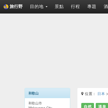
目的地
景點
行程
專題
旅行野
和歌山
位置：
日本
和歌山市
自然
溫泉
Wakayama City