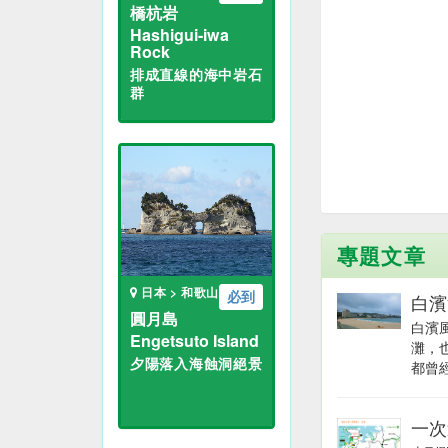
橋杭岩
Hashigui-iwa
Rock
排成直線的海中岩石
群
專題文章
日本 > 和歌山
必到
白濱
圓月島
白濱
Engetsuto Island
灘，
夕陽落入海蝕洞絕景
都曾經
一次