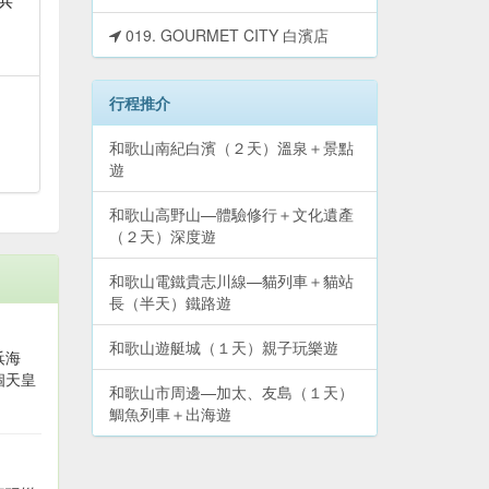
019. GOURMET CITY 白濱店
行程推介
和歌山南紀白濱（２天）溫泉＋景點
遊
和歌山高野山—體驗修行＋文化遺產
（２天）深度遊
和歌山電鐵貴志川線—貓列車＋貓站
長（半天）鐵路遊
和歌山遊艇城（１天）親子玩樂遊
浜海
個天皇
和歌山市周邊—加太、友島（１天）
鯛魚列車＋出海遊