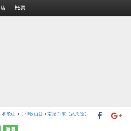
酒店
機票
>
和歌山
> (
和歌山縣
)
南紀白濱（及周邊）
海灘