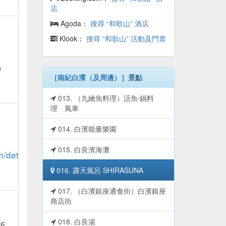
店
Agoda：
搜尋 “和歌山” 酒店
Klook：
搜尋 “和歌山” 活動及門票
）
［
南紀白濱（及周邊）
］景點
013. （九繪魚料理）活魚‧鍋料
理 風車
014. 白濱能量樂園
015. 白良濱海灘
/details.php?
016. 露天風呂 SHIRASUNA
017. （白濱銀座通食街）白濱銀座
商店街
018. 白良湯
浜