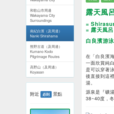
露天風呂 
和歌山市周邊
Wakayama City
Surroundings
= Shirasu
= 露天風
南紀白濱（及周邊）
Nanki Shirahama
白良濱游泳
熊野古道（及周邊）
Kumano Kodo
在「白良濱
Pilgrimage Routes
一面欣賞純
高野山（及周邊）
是可以穿著
Koyasan
後直接到這
湯。
源泉是『礦
附近
景點
必到
38~40度，