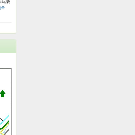
個玩樂
讀全