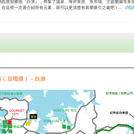
關西渡假勝地『白濱』，齊集了溫泉、海岸美景、魚市場、主題樂園等多
，在這裡一次過介紹所有元素，就可以更清楚有甚麼吸引之處吧！...（
閱