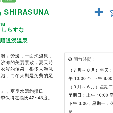
SHIRASUNA
na
呂 しらすな
順道浸溫泉
海灘」旁邊，一面泡溫泉，
開放時間：
白沙灘的美麗景致；夏天時
泳衣浸的溫泉，很多人游泳
（７月～８月）每天
裡泡，而冬天則是免費的足
午 10:00 至 下午 6:0
（９月～６月）星期
湯』，夏季水溫約攝氏
星期日：上午 10:00 
冬季保持在攝氏42~43度。
下午 3:00；星期一：
息