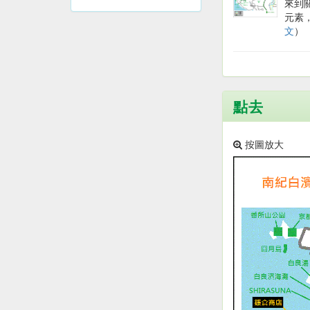
來到
元素
文
）
點去
按圖放大