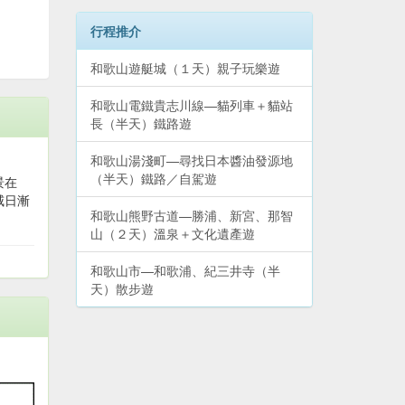
行程推介
和歌山遊艇城（１天）親子玩樂遊
和歌山電鐵貴志川線—貓列車＋貓站
長（半天）鐵路遊
和歌山湯淺町—尋找日本醬油發源地
（半天）鐵路／自駕遊
景在
威日漸
和歌山熊野古道—勝浦、新宮、那智
山（２天）溫泉＋文化遺產遊
和歌山市—和歌浦、紀三井寺（半
天）散步遊