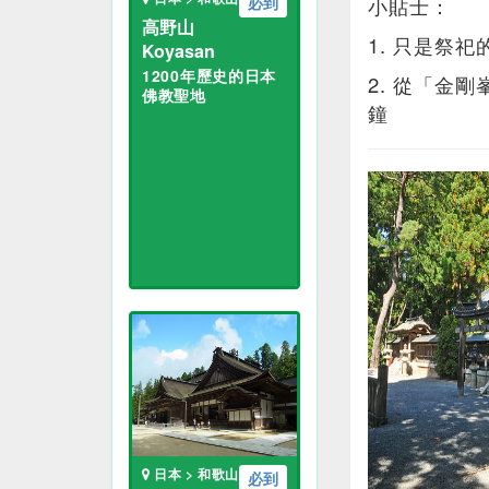
小貼士：
必到
高野山
1. 只是祭
Koyasan
1200年歷史的日本
2. 從「金
佛教聖地
鐘
日本 > 和歌山
必到