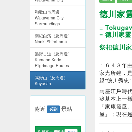
德川家
和歌山市周邊
Wakayama City
Surroundings
= Tokuga
= 徳川家
南紀白濱（及周邊）
Nanki Shirahama
祭祀德川家
熊野古道（及周邊）
Kumano Kodo
１６４３年
Pilgrimage Routes
家光所建，是
高野山（及周邊）
親“德川秀忠
Koyasan
兩座江戶時
築基本上一
『家康靈屋
附近
景點
必到
屋』；現在
日本 > 和歌山