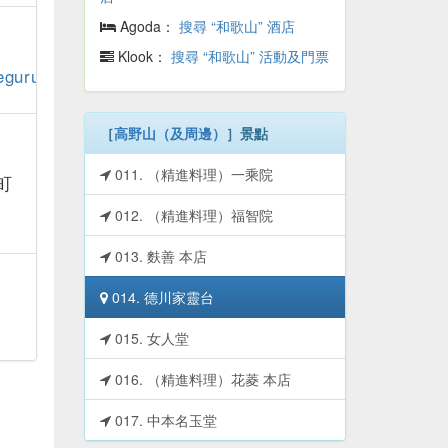
Agoda：
搜尋 “和歌山” 酒店
Klook：
搜尋 “和歌山” 活動及門票
eguru/sights.html#tokugawa
［
高野山（及周邊）
］景點
011. （精進料理）一乘院
町
012. （精進料理）福智院
013. 麩善 本店
014. 德川家靈台
015. 女人堂
016. （精進料理）花菱 本店
017. 中本名玉堂