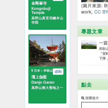
金剛峯寺
(圖片來源: B
Kongobuji
work
,
CC BY
Temple
高野山真言宗總本山
寺院
專題文章
一篇
和歌
『室
下降，
日本 > 和歌山
必到
壇上伽藍
Danjo Garan
點去
高野山兩大聖地之一
按圖放大