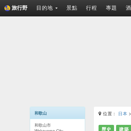
目的地
景點
行程
專題
旅行野
和歌山
位置：
日本
和歌山市
歷史
建築
Wakayama City