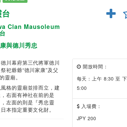
靈台
wa Clan Mausoleum
霊台
康與德川秀忠
由德川幕府第三代將軍德川
開放時間：
祭祀爺爺“德川家康”及父
”的靈廟。
每天：上午 8:30 至 
代風格的靈廟並排而立，建
5:00
樣，右面有神社在前的是
』，左面的則是『秀忠靈
入場費：
是日本指定重要文化財。
JPY 200