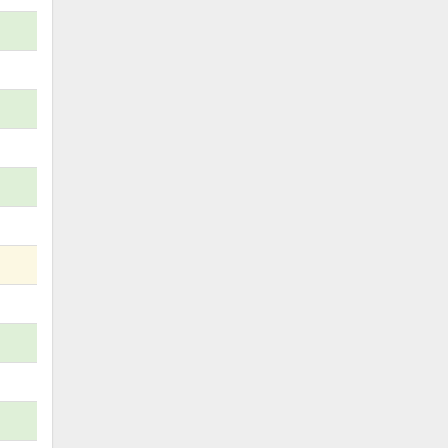
)
)
)
)
)
)