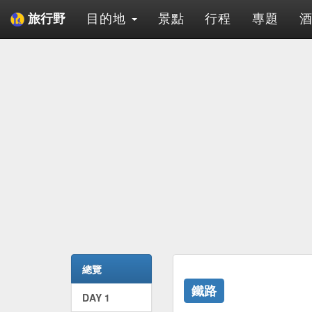
目的地
景點
行程
專題
旅行野
總覽
鐵路
DAY 1