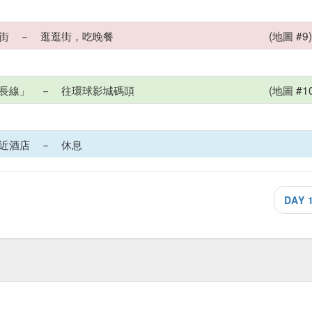
街 － 逛逛街，吃晚餐
(地圖 #9
長線」 － 往環球影城碼頭
(地圖 #1
近酒店 － 休息
DAY 