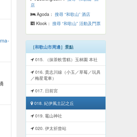
店
Agoda：
搜尋 “和歌山” 酒店
Klook：
搜尋 “和歌山” 活動及門票
ama-
［
和歌山市周邊
］景點
015. （抹茶軟雪糕）玉林園 本社
016. 貴志川線（小玉／草莓／玩具
／梅星電車）
橋
017. 日前宮
018. 紀伊風土記之丘
019. 竈山神社
020. 伊太祈曾站