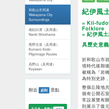
紀伊風
和歌山市周邊
Wakayama City
Surroundings
= Kii-fud
Folklore
南紀白濱（及周邊）
= 紀伊風
Nanki Shirahama
具歷史意義
熊野古道（及周邊）
Kumano Kodo
Pilgrimage Routes
於和歌山市岩
高野山（及周邊）
墳時代後期
Koyasan
被稱為『岩
為特別史跡，
整個丘陵地共
附近
景點
必到
個有公開石
常設展覽有
則展示了復
日本 > 和歌山