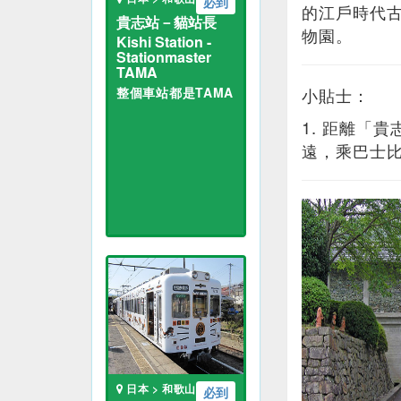
必到
的江戶時代
貴志站－貓站長
物園。
Kishi Station -
Stationmaster
TAMA
整個車站都是TAMA
小貼士：
1. 距離「
遠，乘巴士
日本 > 和歌山
必到