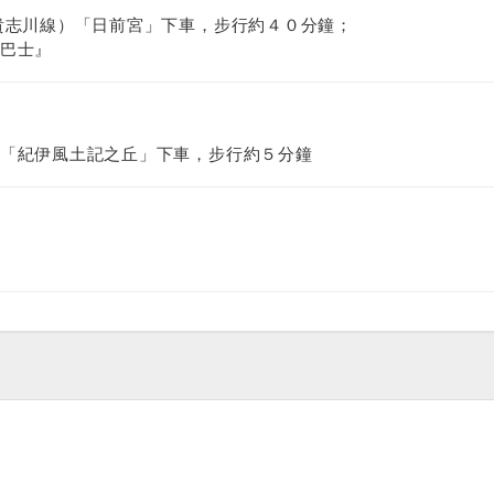
貴志川線）「日前宮」下車，步行約４０分鐘；
巴士』
「紀伊風土記之丘」下車，步行約５分鐘