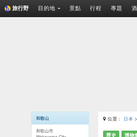
目的地
景點
行程
專題
旅行野
和歌山
位置：
日本
和歌山市
歷史
博物
Wakayama City