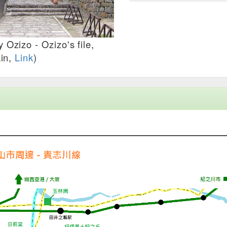
zizo - Ozizo's file,
in,
Link
)