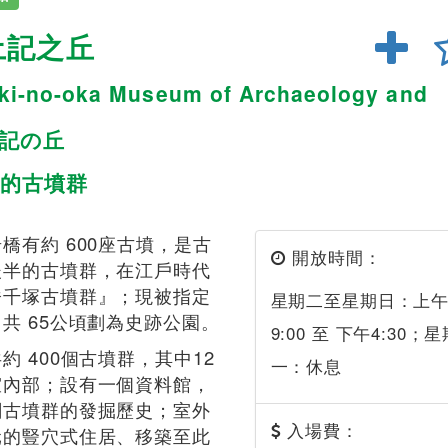
土記之丘
oki-no-oka Museum of Archaeology and
土記の丘
的古墳群
橋有約 600座古墳，是古
開放時間：
後半的古墳群，在江戶時代
橋千塚古墳群』；現被指定
星期二至星期日：上
共 65公頃劃為史跡公園。
9:00 至 下午4:30；
約 400個古墳群，其中12
一：休息
室內部；設有一個資料館，
關古墳群的發掘歷史；室外
入場費：
元的豎穴式住居、移築至此