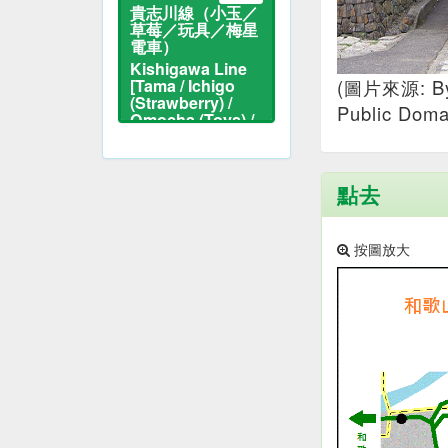
貴志川線（小玉／
草莓／玩具／梅星
電車）
Kishigawa Line
[Tama / Ichigo
(圖片來源: By O
(Strawberry) /
Public Doma
Omocha (Toys) /
Umeboshi Train]
貓站長與貓電車
點去
按圖放大