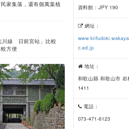
古民家集落，還有個萬葉植
資料館：JPY 190
網址：
www.kiifudoki.wakay
貴志川線 日前宮站」比較
c.ed.jp
比較方便
地址：
和歌山縣 和歌山市 岩
1411
電話：
073-471-6123