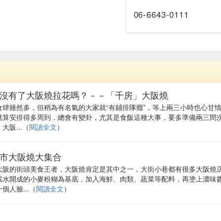
06-6643-0111
沒有了大阪燒拉花嗎？－－「千房」大阪燒
食肆雖然多，但稍為有名氣的大家就“有鋪排隊癮”，等上兩三小時也心甘
就算安排得多周到，總會有變卦，尤其是食飯這種大事，要多準備兩三間
大阪...（
閱讀全文
）
市大阪燒大集合
大阪的街頭美食王者，大阪燒肯定是其中之一，大街小巷都有很多大阪燒
或水開成的小麥粉糊為基底，加入海鮮、肉類、蔬菜等配料，再塗上濃味
個人臉...（
閱讀全文
）