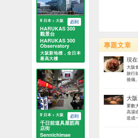
日本 > 大阪
必到
HARUKAS 300
觀景台
HARUKAS 300
專題文章
Observatory
大阪新地標，全日本
最高大樓
現在
大阪
旅行
後備。
大阪
要數
高湯
日本 > 大阪
必到
造成一
千日前道具屋筋商
店街
Sennichimae