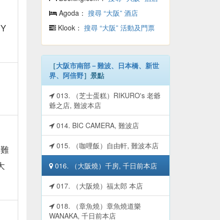
Agoda：
搜尋 “大阪” 酒店
PY
Klook：
搜尋 “大阪” 活動及門票
［
大阪市南部－難波、日本橋、新世
界、阿倍野
］景點
013. （芝士蛋糕）RIKURO's 老爺
爺之店, 難波本店
014. BIC CAMERA, 難波店
015. （咖哩飯）自由軒, 難波本店
 難
大
016. （大阪燒）千房, 千日前本店
017. （大阪燒）福太郎 本店
018. （章魚燒）章魚燒道樂
WANAKA, 千日前本店