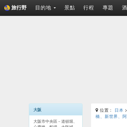
目的地
景點
行程
專題
旅行野
大阪
位置：
日本
橋、新世界、阿
大阪市中央區－道頓堀、
心齋橋、船場、大阪城