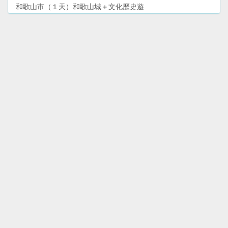
和歌山市（１天）和歌山城＋文化歷史遊
和歌山市—和歌浦、紀三井寺（半天）散步遊
和歌山南紀白濱（２天）溫泉＋景點遊
和歌山電鐵貴志川線—貓列車＋貓站長（半天）鐵路遊