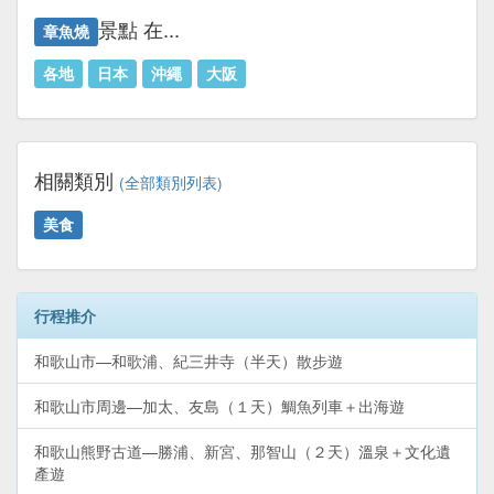
景點 在...
章魚燒
各地
日本
沖繩
大阪
相關類別
(全部類別列表)
美食
行程推介
和歌山市—和歌浦、紀三井寺（半天）散步遊
和歌山市周邊—加太、友島（１天）鯛魚列車＋出海遊
和歌山熊野古道—勝浦、新宮、那智山（２天）溫泉＋文化遺
產遊