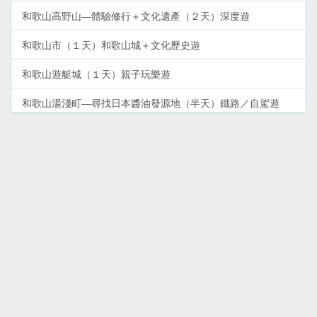
和歌山高野山—體驗修行＋文化遺產（２天）深度遊
和歌山市（１天）和歌山城＋文化歷史遊
和歌山遊艇城（１天）親子玩樂遊
和歌山湯淺町—尋找日本醬油發源地（半天）鐵路／自駕遊
和歌山熊野古道（２天）熊野三山深度遊
和歌山電鐵貴志川線—貓列車＋貓站長（半天）鐵路遊
和歌山南紀白濱（２天）溫泉＋景點遊