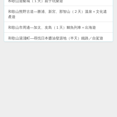
和歌山遊艇城（１天）親子玩樂遊
和歌山熊野古道—勝浦、新宮、那智山（２天）溫泉＋文化遺
產遊
和歌山市周邊—加太、友島（１天）鯛魚列車＋出海遊
和歌山湯淺町—尋找日本醬油發源地（半天）鐵路／自駕遊
和歌山高野山—體驗修行＋文化遺產（２天）深度遊
和歌山熊野古道（２天）熊野三山深度遊
和歌山市—和歌浦、紀三井寺（半天）散步遊