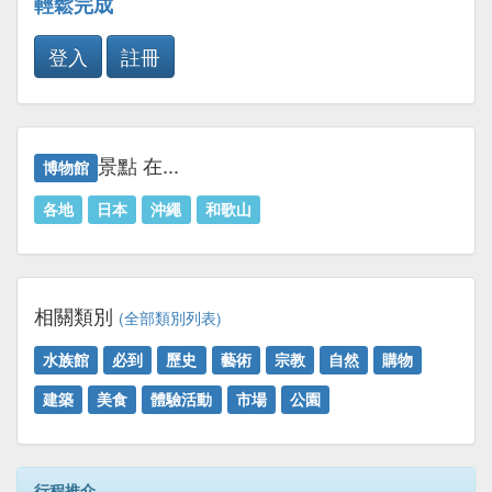
輕鬆完成
登入
註冊
景點 在...
博物館
各地
日本
沖繩
和歌山
相關類別
(全部類別列表)
水族館
必到
歷史
藝術
宗教
自然
購物
建築
美食
體驗活動
市場
公園
行程推介