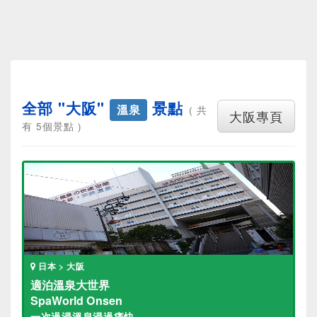
全部 "大阪"
景點
溫泉
( 共
大阪專頁
有 5個景點 )
日本 > 大阪
適泊溫泉大世界
SpaWorld Onsen
一次過浸溫泉浸過痛快