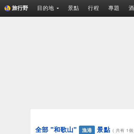
目的地
景點
行程
專題
旅行野
全部 "和歌山"
景點
漁港
( 共有 1個