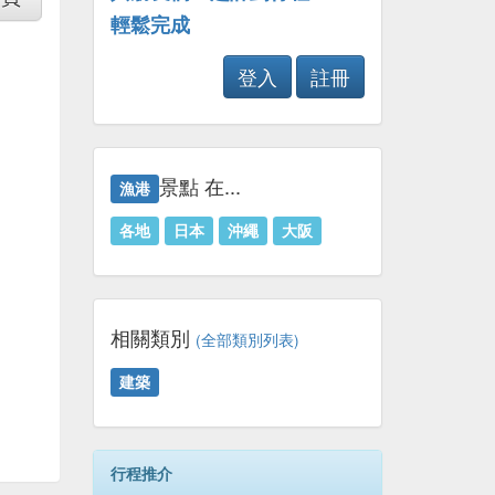
輕鬆完成
登入
註冊
景點 在...
漁港
各地
日本
沖繩
大阪
相關類別
(全部類別列表)
建築
行程推介