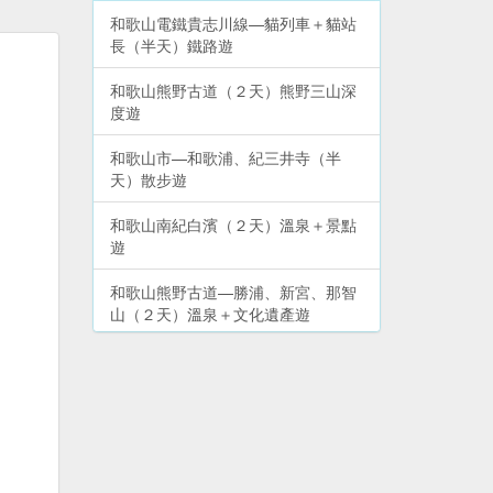
和歌山電鐵貴志川線—貓列車＋貓站
長（半天）鐵路遊
和歌山熊野古道（２天）熊野三山深
度遊
和歌山市—和歌浦、紀三井寺（半
天）散步遊
和歌山南紀白濱（２天）溫泉＋景點
遊
和歌山熊野古道—勝浦、新宮、那智
山（２天）溫泉＋文化遺產遊
和歌山湯淺町—尋找日本醬油發源地
（半天）鐵路／自駕遊
和歌山市周邊—加太、友島（１天）
鯛魚列車＋出海遊