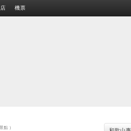
酒店
機票
景點 )
和歌山