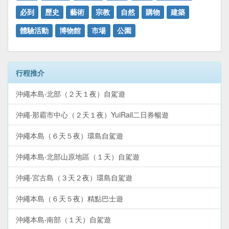
必到
歷史
藝術
宗教
自然
購物
建築
體驗活動
博物館
市場
公園
行程推介
沖繩本島‧北部（２天１夜）自駕遊
沖繩‧那霸市中心（２天１夜）YuiRail二日券暢遊
沖繩本島（６天５夜）環島自駕遊
沖繩本島‧北部山原地區（１天）自駕遊
沖繩‧宮古島（３天２夜）環島自駕遊
沖繩本島（６天５夜）精點巴士遊
沖繩本島‧南部（１天）自駕遊