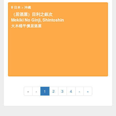
日本 > 沖繩
（居酒屋）目利之銀次
Mekiki No Ginji, Shintoshin
大木桶平價居酒屋
«
‹
1
2
3
4
›
»