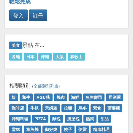
輕鬆完成
登入
註冊
景點 在...
美食
各地
日本
沖繩
大阪
和歌山
相關類別
(全部類別列表)
飯
和牛
AGU豬
燒肉
海鮮
魚生壽司
居酒屋
咖啡店
牛扒
天婦羅
拉麵
烏冬
素食
蕎麥麵
沖繩料理
PIZZA
麵包
漢堡包
熱狗
甜品
雪糕
章魚燒
御好燒
餃子
便當
精進料理