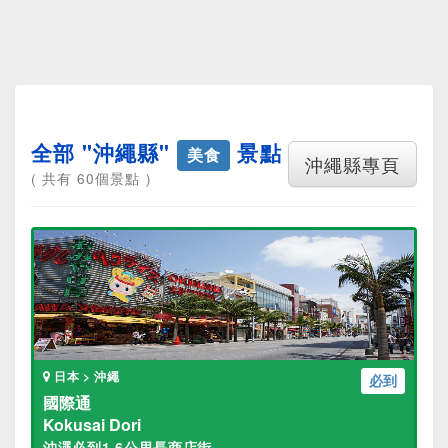
全部 "沖繩縣"
景點
美食
沖繩縣專頁
( 共有 60個景點 )
日本 > 沖繩
必到
國際通
Kokusai Dori
沖澠必到1.6公里長商店街