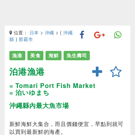
位置：
日本
>
沖繩
> (
沖繩
縣
)
那霸市
漁港
美食
海鮮
魚生壽司
泊港漁港
= Tomari Port Fish Market
= 泊いゆまち
沖繩縣內最大魚市場
新鮮海鮮大集合，而且價錢便宜，早點到就可
以買到最新鮮的海產。