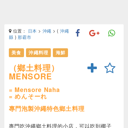
位置：
日本
>
沖繩
> (
沖繩
縣
)
那霸市
美食
沖繩料理
海鮮
（鄉土料理）
MENSORE
= Mensore Naha
= めんそーれ
專門泡製沖繩特色鄉土料理
專門吃沖繩鄉土料理的小店，可以吃到椰子