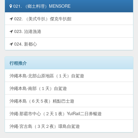
021. （鄉土料理）MENSORE
022. （美式牛扒）傑克牛扒館
023. 泊港漁港
024. 新都心
行程推介
沖繩本島‧北部山原地區（１天）自駕遊
沖繩本島‧南部（１天）自駕遊
沖繩本島（６天５夜）精點巴士遊
沖繩‧那霸市中心（２天１夜）YuiRail二日券暢遊
沖繩‧宮古島（３天２夜）環島自駕遊