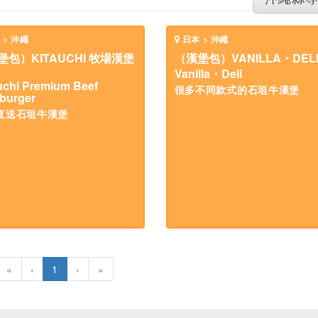
 > 沖繩
日本 > 沖繩
堡包）KITAUCHI 牧場漢堡
（漢堡包）VANILLA・DEL
Vanilla・Deli
uchi Premium Beef
很多不同款式的石垣牛漢堡
burger
直送石垣牛漢堡
«
‹
1
›
»