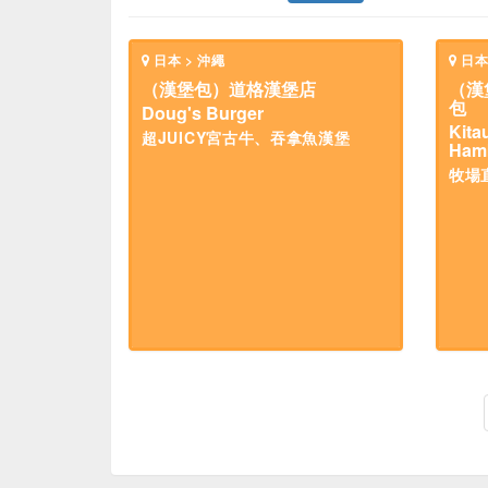
日本 > 沖繩
日本
（漢堡包）道格漢堡店
（漢
包
Doug's Burger
Kita
超JUICY宮古牛、吞拿魚漢堡
Ham
牧場