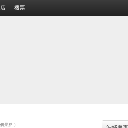
酒店
機票
3個景點 )
沖繩縣