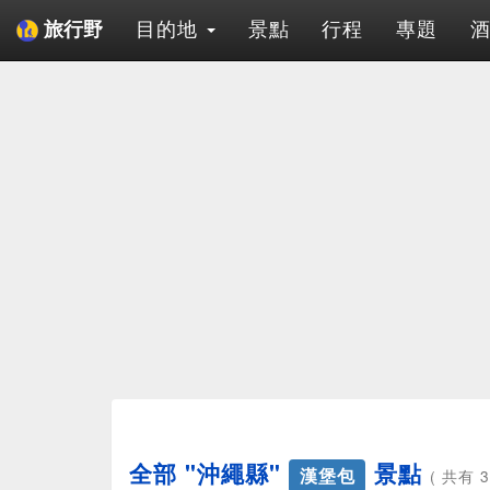
目的地
景點
行程
專題
旅行野
全部 "沖繩縣"
景點
漢堡包
( 共有 