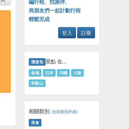
編行程、找旅伴、
與朋友們一起計劃行程
輕鬆完成
I
登入
註冊
景點 在...
漢堡包
各地
日本
沖繩
大阪
和歌山
相關類別
(全部類別列表)
美食