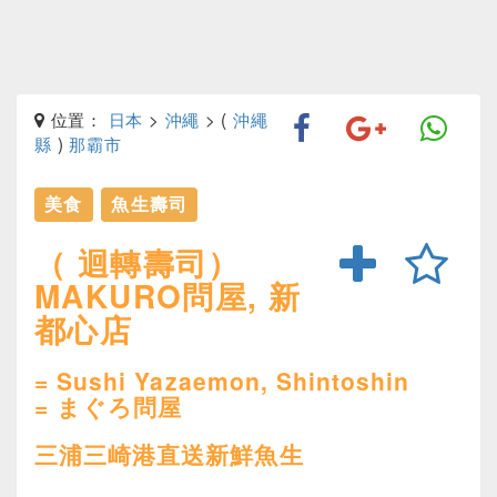
位置：
日本
>
沖繩
> (
沖繩
縣
)
那霸市
美食
魚生壽司
（ 迴轉壽司）
MAKURO問屋, 新
都心店
= Sushi Yazaemon, Shintoshin
= まぐろ問屋
三浦三崎港直送新鮮魚生