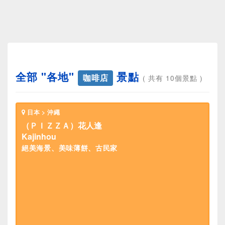
全部 "各地"
景點
咖啡店
( 共有 10個景點 )
日本 > 沖繩
（ＰＩＺＺＡ）花人逢
Kajinhou
絕美海景、美味薄餅、古民家