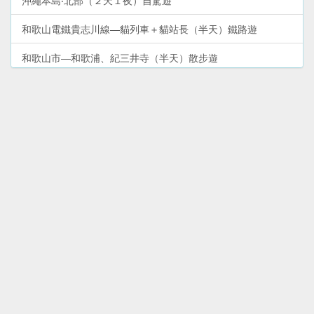
沖繩本島‧北部（２天１夜）自駕遊
和歌山電鐵貴志川線—貓列車＋貓站長（半天）鐵路遊
和歌山市—和歌浦、紀三井寺（半天）散步遊
大阪市（２天）周遊卡免費景點＋購物遊
沖繩本島‧南部（１天）自駕遊
和歌山市周邊—加太、友島（１天）鯛魚列車＋出海遊