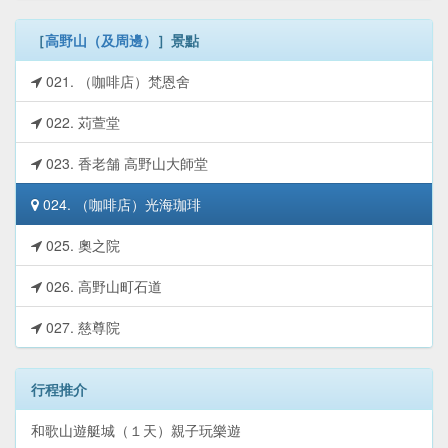
［
高野山（及周邊）
］景點
021. （咖啡店）梵恩舍
022. 苅萱堂
023. 香老舗 高野山大師堂
024. （咖啡店）光海珈琲
025. 奧之院
026. 高野山町石道
027. 慈尊院
行程推介
和歌山遊艇城（１天）親子玩樂遊