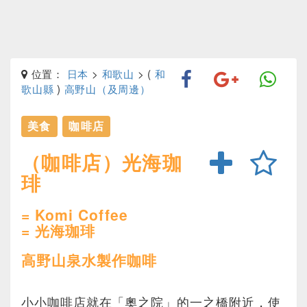
位置：
日本
>
和歌山
> (
和
歌山縣
)
高野山（及周邊）
美食
咖啡店
（咖啡店）光海珈
琲
= Komi Coffee
= 光海珈琲
高野山泉水製作咖啡
小小咖啡店就在「奧之院」的一之橋附近，使