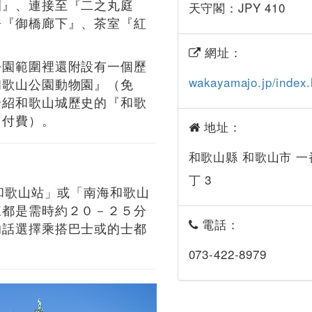
園』、連接至『二之丸庭
天守閣：JPY 410
橋『御橋廊下』、茶室『紅
網址：
公園範圍裡還附設有一個歷
wakayamajo.jp/index.
和歌山公園動物園』（免
介紹和歌山城歷史的『和歌
（付費）。
地址：
和歌山縣 和歌山市 一
丁 3
Ｒ和歌山站」或「南海和歌山
來都是需時約２０－２５分
電話：
的話選擇乘搭巴士或的士都
073-422-8979