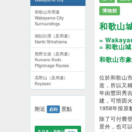
博物館
和歌山市周邊
Wakayama City
和歌山
Surroundings
南紀白濱（及周邊）
= Wakaya
Nanki Shirahama
= 和歌山城
熊野古道（及周邊）
和歌山市象
Kumano Kodo
Pilgrimage Routes
位於和歌山
高野山（及周邊）
Koyasan
造，所以又稱
年由豐田秀
建，可惜因
1958年按
附近
景點
必到
除了可付費
景外，也可
日本 > 和歌山