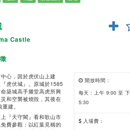
城
ma Castle
徵
市中心，因於虎伏山上建
開放時間：
『虎伏城』。原城於1585
吉命築城高手滕堂高虎所興
每天：上午 9:00 至 
火災和空襲被燒毀，其後在
5:30
原貌重建。
登上『天守閣』看和歌山市
入場費：
以免費參觀：以紅葉見稱的