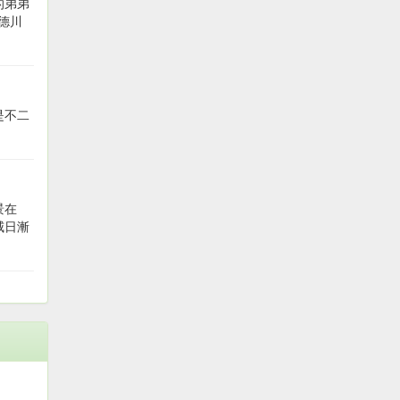
的弟弟
德川
是不二
景在
威日漸