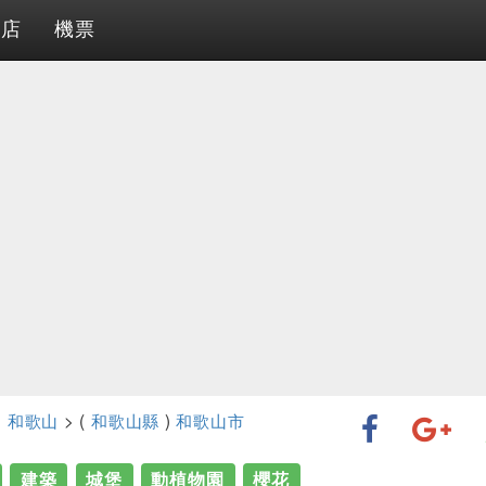
酒店
機票
>
和歌山
> (
和歌山縣
)
和歌山市
建築
城堡
動植物園
櫻花