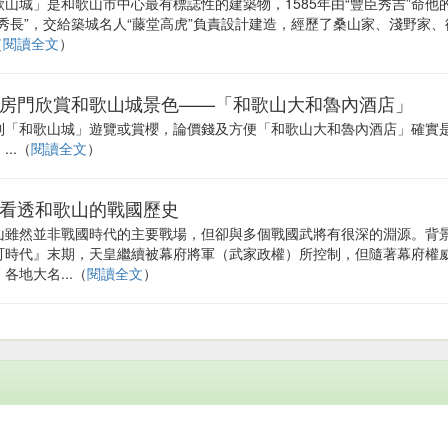
歌山城」是和歌山市中心最有標誌性的建築物，1585年由“豐臣秀吉”命他
臣秀長”，交給築城名人“藤堂高虎”負責設計建造，經歷了桑山家、淺野家、
（
閱讀全文
）
房門欣賞和歌山城景色——「和歌山大和魯內酒店」
到「和歌山城」遊覽或賞櫻，論價錢及方便「和歌山大和魯內酒店」確實
...（
閱讀全文
）
看透和歌山的戰國歷史
山雖然並非戰國時代的主要戰場，但卻與多個戰國武將有很深的淵源。背
町時代』末期，天皇繼續被幕府將軍（武家政權）所控制，但隨著幕府權
各地大名...（
閱讀全文
）