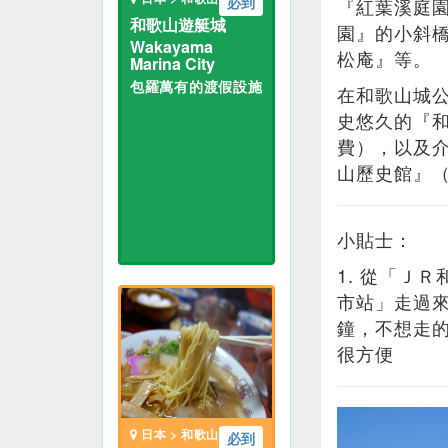
必到
『紅葉溪庭
和歌山遊艇城
園』的小斜
Wakayama
松庵』等。
Marina City
包羅萬有的渡假設施
在和歌山城
史悠久的『
費），以及
山歷史館』
小貼士：
1. 從「Ｊ
市站」走過
鐘，不想走
很方便
日本 > 和歌山
必到