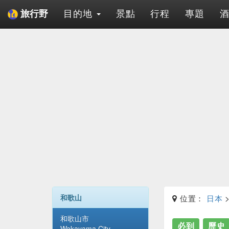
目的地
景點
行程
專題
旅行野
和歌山
位置：
日本
和歌山市
必到
歷史
Wakayama City