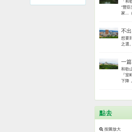
「和
“豐
家...
不出
想要
之選。
一篇
和歌
『室
下降，
點去
按圖放大