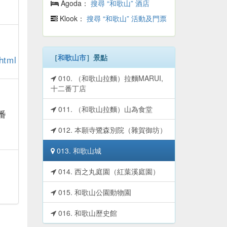
Agoda：
搜尋 “和歌山” 酒店
Klook：
搜尋 “和歌山” 活動及門票
［
和歌山市
］景點
html
010. （和歌山拉麵）拉麵MARUI,
十二番丁店
011. （和歌山拉麵）山為食堂
番
012. 本願寺鷺森別院（雜賀御坊）
013. 和歌山城
014. 西之丸庭園（紅葉溪庭園）
015. 和歌山公園動物園
016. 和歌山歷史館