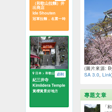
（和歌山拉麵）井
出商店
Ide Shouten
冠軍拉麵，名震一時
(圖片來源: By 
日本 > 和歌山
SA 3.0
,
Link
必到
紀三井寺
Kimiidera Temple
賞櫻賞景好地方
專題文章
「和