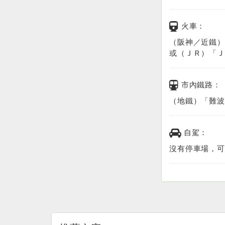
火車：
（阪神／近鐵）
或（ＪＲ）「Ｊ
市內鐵路：
（地鐵）「難波
自駕：
沒有停車場，可