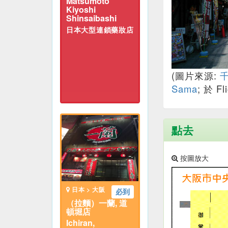
Matsumoto
Kiyoshi
Shinsaibashi
日本大型連鎖藥妝店
(圖片來源:
Sama
; 於 Fli
點去
按圖放大
日本 > 大阪
必到
（拉麵）一蘭, 道
頓堀店
Ichiran,