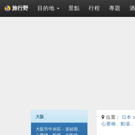
目的地
景點
行程
專題
旅行野
大阪
位置：
日本
心齋橋、船場、
大阪市中央區－道頓堀、
心齋橋、船場、大阪城