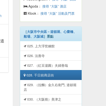
Agoda：
搜尋 “大阪” 酒店
Klook：
搜尋 “大阪” 活動及門票
m
［
大阪市中央區－道頓堀、心齋橋、
船場、大阪城
］景點
 道
025. 上方浮世繪館
026. 法善寺
027. （紅豆湯圓）夫婦善哉
028. 千日前商店街
029. （拉麵）金久右衛門, 道頓堀
店
030. （大阪燒）美津之