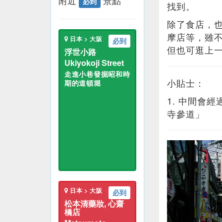
附近
景點
必到
找到。
除了食店，
摩店等，雖
日本 > 大阪
必到
但也可逛上
浮世小路
Ukiyokoji Street
走進小巷發掘昭和時
小貼士：
期的道頓堀
1. 中間會
寺參道」
日本 > 大阪
必到
松本清藥妝, 心齋
橋店