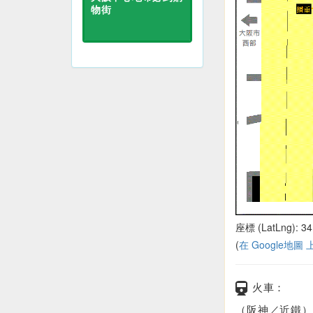
物街
座標 (LatLng): 34
(
在 Google地圖
火車：
（阪神／近鐵）