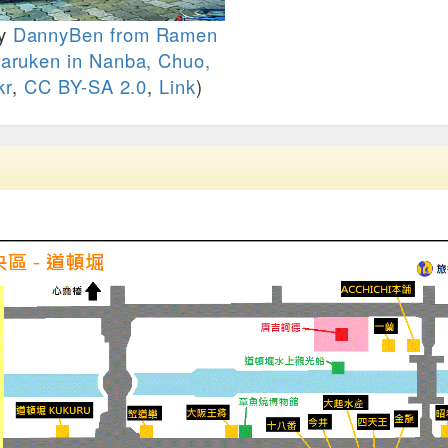
y
DannyBen from Ramen
ruken in Nanba, Chuo,
kr
,
CC BY-SA 2.0
,
Link
)