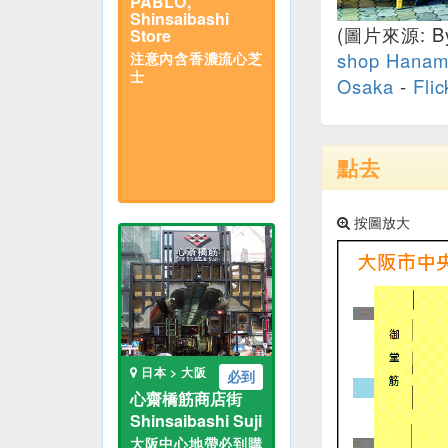
PABLO,
Shinsaibashi
(圖片來源: B
Store
shop Hanama
注意內含香濃流心芝
士
Osaka
-
Flic
點去
按圖放大
日本 > 大阪
必到
心齋橋筋商店街
Shinsaibashi Suji
大阪中心地帶必到購