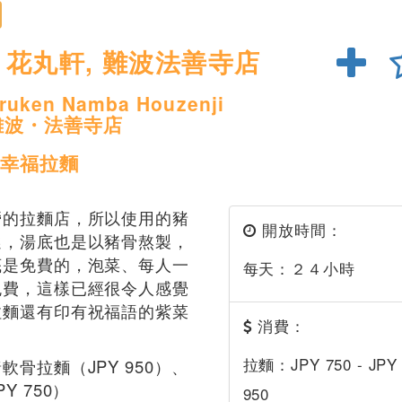
花丸軒, 難波法善寺店
ruken Namba Houzenji
 難波・法善寺店
幸福拉麵
營的拉麵店，所以使用的豬
開放時間：
選，湯底也是以豬骨熬製，
底是免費的，泡菜、每人一
每天：２４小時
免費，這樣已經很令人感覺
拉麵還有印有祝福語的紫菜
消費：
拉麵：JPY 750 - JPY
軟骨拉麵（JPY 950）、
Y 750）
950