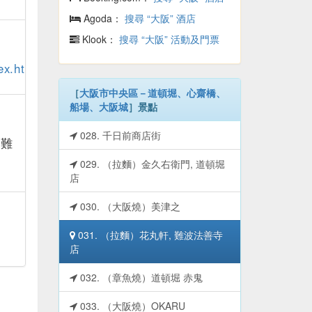
Agoda：
搜尋 “大阪” 酒店
Klook：
搜尋 “大阪” 活動及門票
ex.html
［
大阪市中央區－道頓堀、心齋橋、
船場、大阪城
］景點
028. 千日前商店街
 難
029. （拉麵）金久右衛門, 道頓堀
店
030. （大阪燒）美津之
031. （拉麵）花丸軒, 難波法善寺
店
032. （章魚燒）道頓堀 赤鬼
033. （大阪燒）OKARU