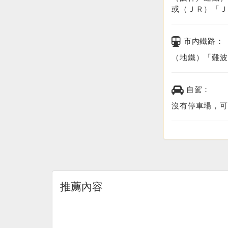
或（ＪＲ）「Ｊ
市內鐵路：
（地鐵）「難波
自駕：
沒有停車場，可
推薦內容