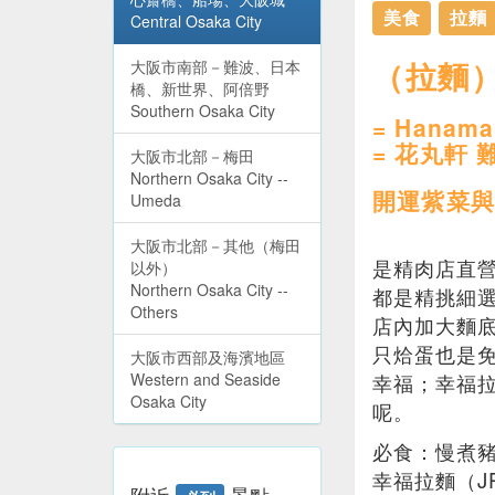
美食
拉麵
Central Osaka City
（拉麵）
大阪市南部－難波、日本
橋、新世界、阿倍野
Southern Osaka City
= Hanama
= 花丸軒
大阪市北部－梅田
Northern Osaka City --
開運紫菜與
Umeda
大阪市北部－其他（梅田
是精肉店直
以外）
Northern Osaka City --
都是精挑細
Others
店內加大麵
只烚蛋也是
大阪市西部及海濱地區
Western and Seaside
幸福；幸福
Osaka City
呢。
必食：慢煮豬
幸福拉麵（JP