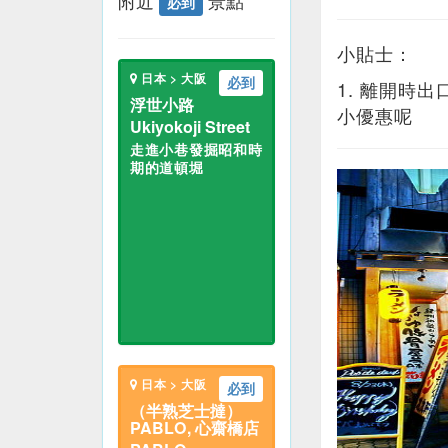
附近
景點
必到
小貼士：
日本 > 大阪
必到
1. 離開時
浮世小路
小優惠呢
Ukiyokoji Street
走進小巷發掘昭和時
期的道頓堀
日本 > 大阪
必到
（半熟芝士撻）
PABLO, 心齋橋店